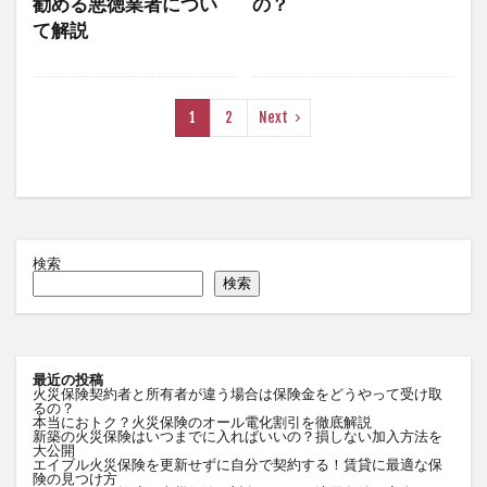
勧める悪徳業者につい
の？
て解説
1
2
Next
検索
検索
最近の投稿
火災保険契約者と所有者が違う場合は保険金をどうやって受け取
るの？
本当におトク？火災保険のオール電化割引を徹底解説
新築の火災保険はいつまでに入ればいいの？損しない加入方法を
大公開
エイブル火災保険を更新せずに自分で契約する！賃貸に最適な保
険の見つけ方