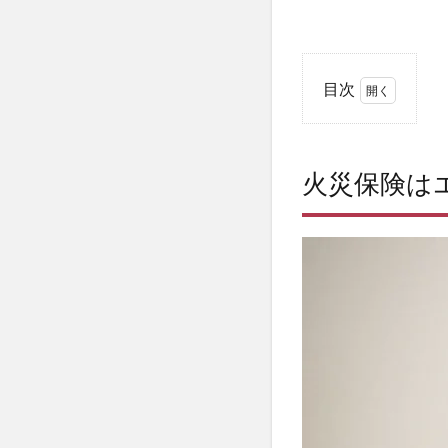
目次
1
火
災
火災保険は
保
険
は
エ
イ
ブ
ル
経
由
で
な
く
て