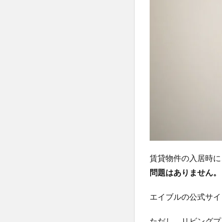
自
分
で
選
べ
る
2
エ
イ
ブ
ル
の
火
災
賃貸物件の入居時に
保
険
問題はありません。
は
更
エイブルの公式サイ
新
し
な
ただし、リビングプ