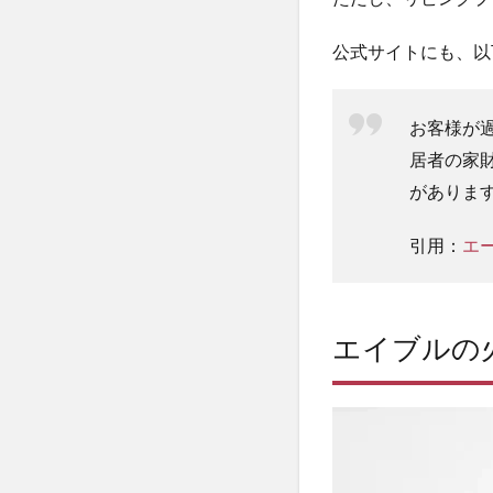
く
て
公式サイトにも、以
も
問
題
お客様が
ナ
シ
居者の家
がありま
3
エ
イ
引用：
エ
ブ
ル
入
居
エイブルの
時
の
火
災
保
険