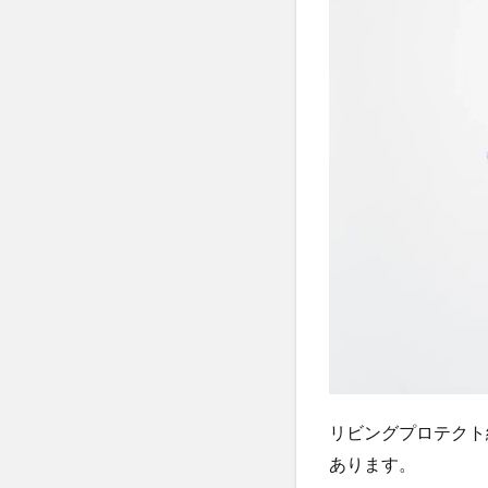
を
自
分
で
加
入
す
る
方
法
4
自分
で火
災保
険を
選ぶ
メリ
ット
リビングプロテクト
と
は？
あります。