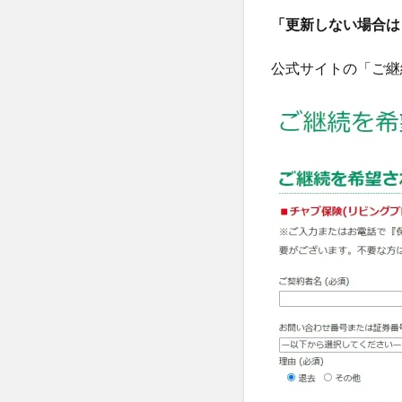
5
「更新しない場合は
エイ
ブル
火災
公式サイトの「ご継
保険
と
は？
6
エ
イ
ブ
ル
火
災
保
険
の
補
償
内
容