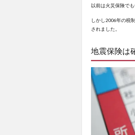
保険
以前は火災保険でも
料の
控除
しかし2006年の
金額
はい
されました。
くら
か？
地震保険は
3
地
震
保
険
料
控
除
に
関
す
る
よ
く