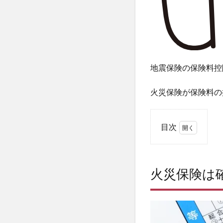
地震保険の保険料控
火災保険が保険料の
目次
1
火災
保険
火災保険は
は確
定申
告で
保険
料控