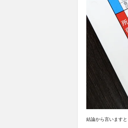
除を
受け
られ
るの
か？
2
地震
保険
は確
定申
告で
保険
料控
除を
受け
られ
るの
か？
2.1
結論から言いますと
地震