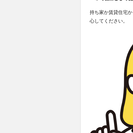
証明
書を
持ち家か賃貸住宅か
紛失
して
心してください。
しま
った
場合
はど
うす
れば
いい
の？
3.3
保険
料を
一括
で支
払っ
た場
合は
控除