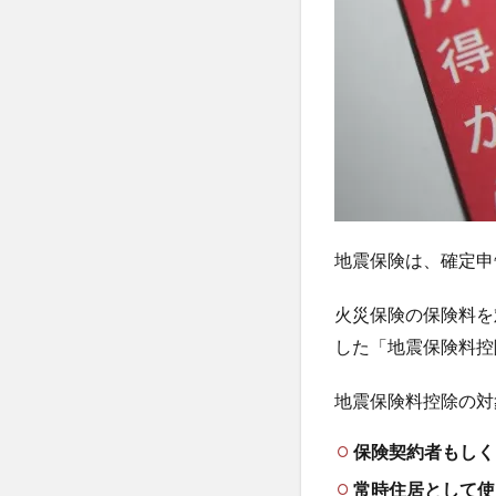
あ
る
質
問
3.1
保険
料控
除証
明書
を受
地震保険は、確定申
け取
るに
火災保険の保険料を
はど
うし
した「地震保険料控
たら
いい
地震保険料控除の対
の？
3.2
保険契約者もしく
控除
常時住居として使