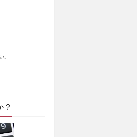
い。
か？