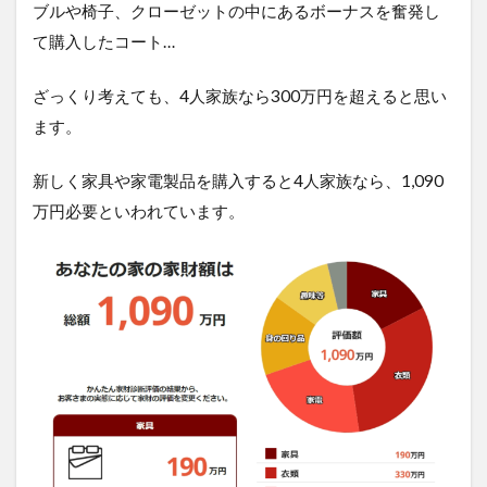
万
ブルや椅子、クローゼットの中にあるボーナスを奮発し
円
て購入したコート…
で
十
分
ざっくり考えても、4人家族なら300万円を超えると思い
か
ます。
見
極
め
新しく家具や家電製品を購入すると4人家族なら、1,090
る
万円必要といわれています。
ポ
イ
ン
ト
3.1
家財
の実
態を
正確
に把
握す
る