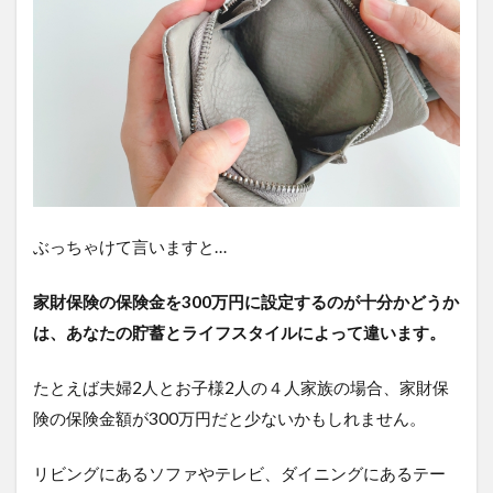
険・
十分
な金
額の
算出
方法
2.1
新価
（再
調達
価
ぶっちゃけて言いますと…
額）
2.2
家財保険の保険金を300万円に設定するのが十分かどうか
時価
は、あなたの貯蓄とライフスタイルによって違います。
3
家
たとえば夫婦2人とお子様2人の４人家族の場合、家財保
財
保
険の保険金額が300万円だと少ないかもしれません。
険
は
リビングにあるソファやテレビ、ダイニングにあるテー
300