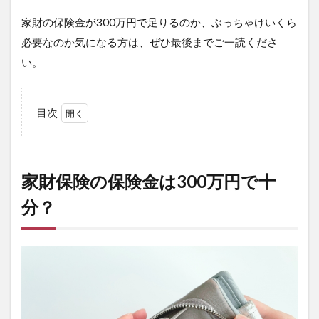
家財の保険金が300万円で足りるのか、ぶっちゃけいくら
必要なのか気になる方は、ぜひ最後までご一読くださ
い。
目次
1
家財
保険
の保
家財保険の保険金は300万円で十
険金
は
分？
300
万円
で十
分？
2
家財
保