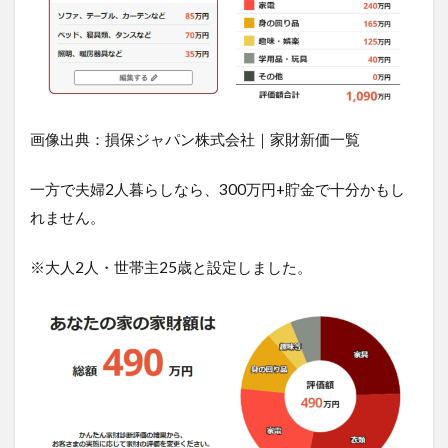
3.2
明記
物件
を区
別す
る
3.3
画像出典：損保ジャパン株式会社｜家財新価一覧
保険
料の
一方で夫婦2人暮らしなら、300万円+貯金で十分かもし
負担
と貯
れません。
蓄を
考え
※大人2人・世帯主25歳と設定しました。
る
4
家財
補償
の保
険金
を適
切に
設定