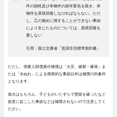
家
件の損耗及び本物件の経年変化を除き、本
人
物件を原状回復しなければならない。ただ
賠
償
し、乙の責めに帰することができない事由
保
により生じたものについては、原状回復を
険
と
要しない
個
人
引用：国土交通省「賃貸住宅標準契約書」
賠
償
保
険
ただし、借家人賠償責任補償は「火災、破裂・爆発」ま
の
違
たは「水ぬれ」による偶発的な事故以外は補償の対象外
い
となります。
と
は
放火はもちろん、子どもがいたずらで壁紙を破ったなど
4
故意に起こした事故などは補償されないので注意してく
借
家
ださい。
人
賠