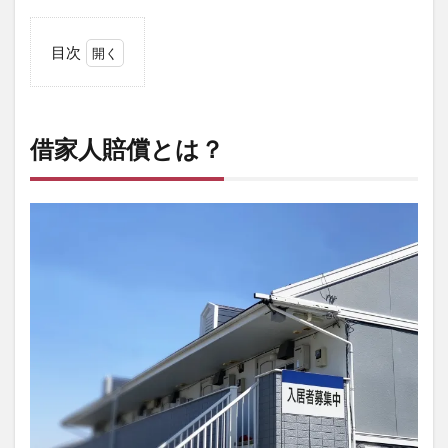
目次
1
借家
人賠
償と
借家人賠償とは？
は？
2
借
家
人
賠
償
保
険
の
適
用
ケ
ー
ス