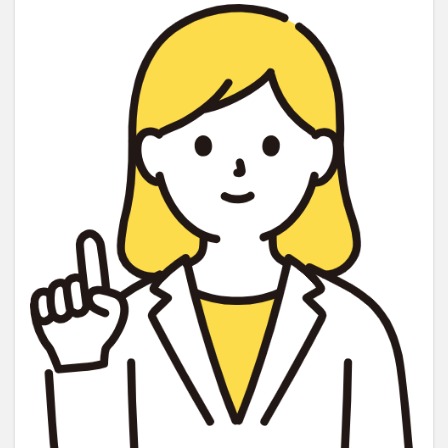
償
責
任
保
険
を
理
解
し
賢
く
活
用
し
よ
う