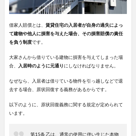
2.1
ケー
ス1.
借家人賠償とは、
賃貸住宅の入居者が自身の過失によっ
タバ
コの
て建物や他人に損害を与えた場合、その損害賠償の責任
火の
を負う制度
です。
不始
末に
よる
大家さんから借りている建物に損害を与えてしまった場
損害
合、
入居時のように元通り
にしなければなりません。
2.2
ケー
なぜなら、入居者は借りている物件を引っ越しなどで退
ス2.
水漏
去する場合、原状回復する義務があるからです。
れや
浸水
以下のように、原状回復義務に関する規定が定められて
によ
る損
います。
害
3
第15条 乙は、通常の使用に伴い生じた本物
借