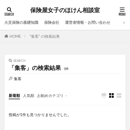
保険屋女子のほけん相談室
火災保険の基礎知識
保険会社
運営者情報・お問い合わせ
HOME
"集客" の検索結果
SEARCH
「集客」の検索結果
0件
集客
新着順
人気順
お勧めカテゴリ
after_paragraph
message
php
投稿が1件も見つかりませんでした。