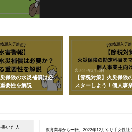
2024年3月10日
災保険の水災補償は必
【節税対策】火災保険
重要性を解説
スターしよう！個人事
を書いた人
教育業界から一転、2022年12月やり手女性