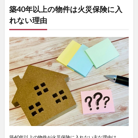
な
築40年以上の物件は火災保険に入
い！？
れない理由
6
ソニー
損保の
火災保
険は築
40年
以上は
入れな
い！？
7
楽天損
保の火
災保険
は築
40年
以上は
入れな
い！？
8
築40年以上の物件が火災保険に入れない主な理由は、