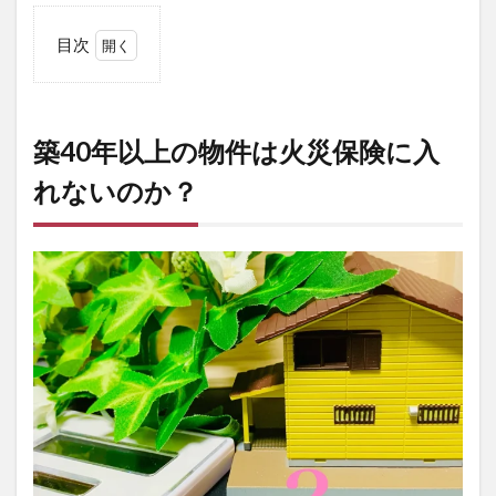
目次
1
築
40
年以
築40年以上の物件は火災保険に入
上の
物件
れないのか？
は火
災保
険に
入れ
ない
の
か？
2
築
40
年
以
上
の