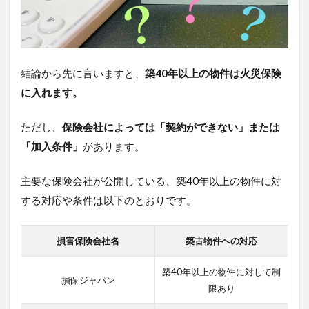
物
件
は
火
災
結論から先に言いますと、
築40年以上の物件は火災保険
保
険
に入れます。
に
入
ただし、
保険会社によっては「契約ができない」または
れ
な
「加入条件」
があります。
い
理
主要な保険会社が公開している、築40年以上の物件に対
由
する対応や条件は以下のとおりです。
3
損保ジ
ャパン
損害保険会社名
築古物件への対応
の火災
保険は
築40年以上の物件に対して制
築40
損保ジャパン
年以上
限あり
は入れ