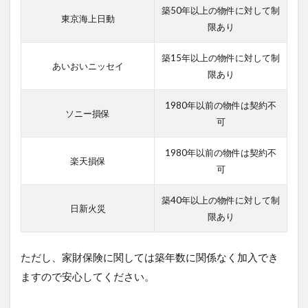
な
築50年以上の物件に対して制
い！？
東京海上日動
限あり
4
東京海
築15年以上の物件に対して制
あいおいニッセイ
上日動
限あり
の火災
保険は
1980年以前の物件は契約不
築40
ソニー損保
年以上
可
は入れ
な
1980年以前の物件は契約不
い！？
楽天損保
可
5
あいお
築40年以上の物件に対して制
日新火災
いニッ
限あり
セイ同
和損保
の火災
ただし、家財保険に関しては築年数に関係なく加入でき
保険は
築40
ますので安心してください。
年以上
は入れ