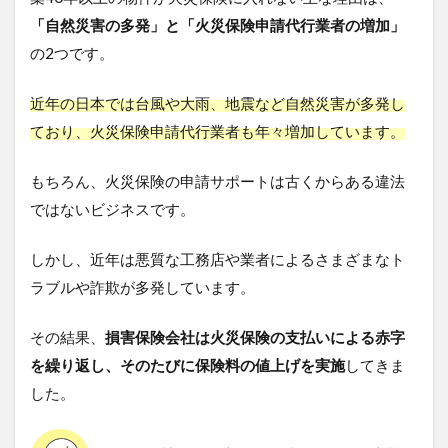
日新火
「自然災害の多発」と「火災保険申請代行業者の増加」
災の火
災保険
の2つです。
は築
40年
近年の日本では台風や大雨、地震など自然災害が多発し
以上は
入れな
ており、火災保険申請代行業者も年々増加しています。
い！？
9
もちろん、火災保険の申請サポートは古くからある違法
築
ではないビジネスです。
40
年以
上の
しかし、近年は悪質な工務店や業者によるさまざまなト
物件
ラブルや詐欺が多発しています。
でも
火災
保険
その結果、
損害保険会社は火災保険の支払いによる赤字
に入
を繰り返し、そのたびに保険料の値上げを実施
してきま
れな
いと
した。
諦め
るの
は早