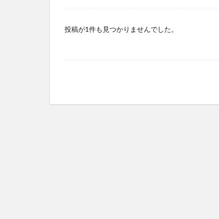
after_paragraph
message
php
投稿が1件も見つかりませんでした。